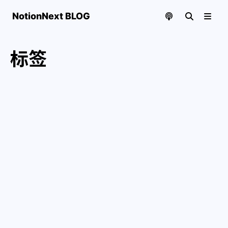
NotionNext BLOG
标签